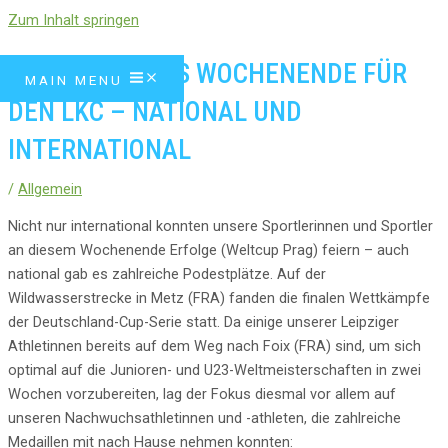
Zum Inhalt springen
ERFOLGREICHES WOCHENENDE FÜR
MAIN MENU
DEN LKC – NATIONAL UND
INTERNATIONAL
/
Allgemein
Nicht nur international konnten unsere Sportlerinnen und Sportler
an diesem Wochenende Erfolge (Weltcup Prag) feiern – auch
national gab es zahlreiche Podestplätze. Auf der
Wildwasserstrecke in Metz (FRA) fanden die finalen Wettkämpfe
der Deutschland-Cup-Serie statt. Da einige unserer Leipziger
Athletinnen bereits auf dem Weg nach Foix (FRA) sind, um sich
optimal auf die Junioren- und U23-Weltmeisterschaften in zwei
Wochen vorzubereiten, lag der Fokus diesmal vor allem auf
unseren Nachwuchsathletinnen und -athleten, die zahlreiche
Medaillen mit nach Hause nehmen konnten: